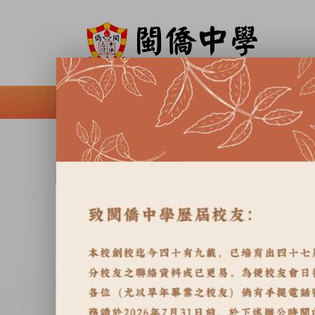
Home
About MKC
Academic
Extracur