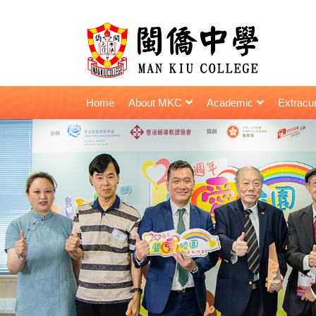
Home
About MKC
Academic
Extracur