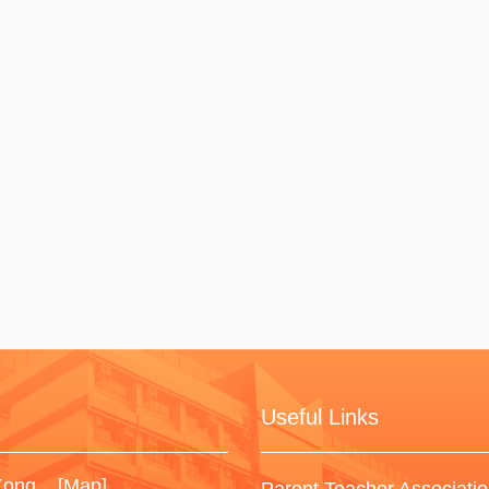
Useful Links
 Kong
[Map]