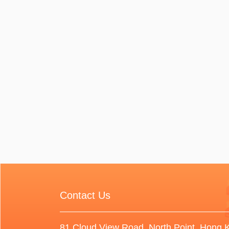
Contact Us
81 Cloud View Road, North Point, Hong