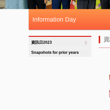
Information Day
資
資訊日2023
Snapshots for prior years