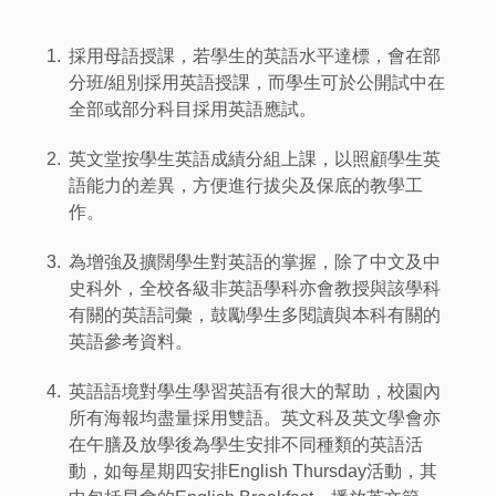
1.
採用母語授課，若學生的英語水平達標，會在部
分班/組別採用英語授課，而學生可於公開試中在
全部或部分科目採用英語應試。
2.
英文堂按學生英語成績分組上課，以照顧學生英
語能力的差異，方便進行拔尖及保底的教學工
作。
3.
為增強及擴闊學生對英語的掌握，除了中文及中
史科外，全校各級非英語學科亦會教授與該學科
有關的英語詞彙，鼓勵學生多閱讀與本科有關的
英語參考資料。
4.
英語語境對學生學習英語有很大的幫助，校園內
所有海報均盡量採用雙語。英文科及英文學會亦
在午膳及放學後為學生安排不同種類的英語活
動，如每星期四安排English Thursday活動，其