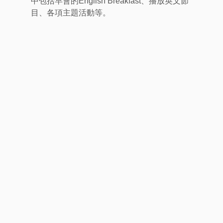
中包括早會的English Breakfast、播放英文節
目、各項主題活動等。