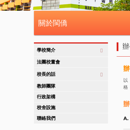
關於閩僑
辦
學校簡介
法團校董會
辦
校長的話
以
教師團隊
格
行政架構
辦
校舍設施
A
聯絡我們