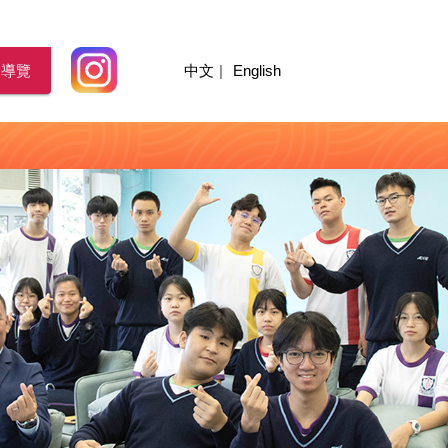
園導覽
中文
|
English
」
三屆閩僑躲避盤小學邀請賽