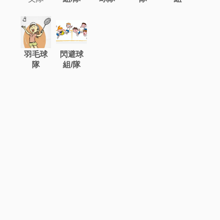
羽毛球
閃避球
隊
組/隊