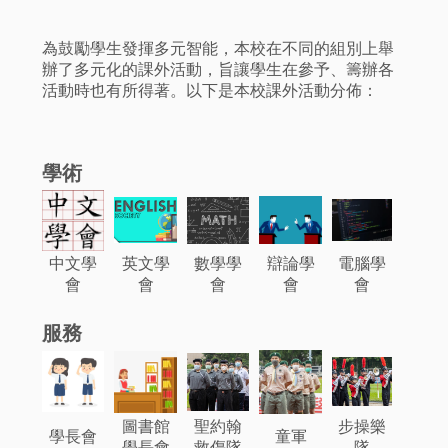
為鼓勵學生發揮多元智能，本校在不同的組別上舉
辦了多元化的課外活動，旨讓學生在參予、籌辦各
活動時也有所得著。以下是本校課外活動分佈：
學術
中文學
英文學
數學學
辯論學
電腦學
會
會
會
會
會
服務
圖書館
聖約翰
步操樂
學長會
童軍
學長會
救傷隊
隊