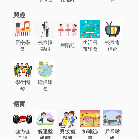
興趣
音樂學
校園攝
生活科
校園電
舞蹈組
會
製組
技學會
視台
學生團
環保學
契
會
體育
健力健
躲避盤
男/女籃
排球組/
乒乓球
美隊
組/隊
球隊
隊
組