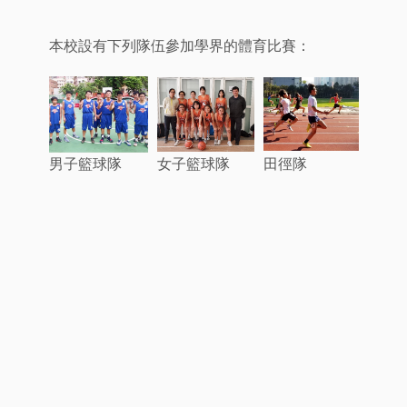
本校設有下列隊伍參加學界的體育比賽：
男子籃球隊
女子籃球隊
田徑隊