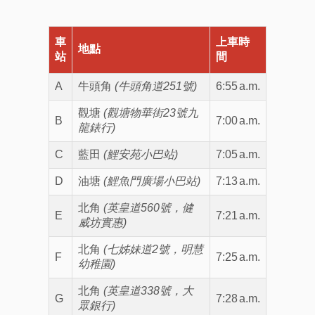
車
上車時
地點
站
間
A
牛頭角
(牛頭角道251號)
6:55
a.m.
觀塘
(觀塘物華街
23號九
B
7:00
a.m.
龍錶行)
C
藍田
(鯉安苑小巴站)
7:05
a.m.
D
油塘
(鯉魚門廣場小巴站)
7:13
a.m.
北角
(英皇道560號，健
E
7:21
a.m.
威坊實惠)
北角
(七姊妹道2號，明慧
F
7:25
a.m.
幼稚園)
北角
(英皇道338號，大
G
7:28
a.m.
眾銀行)