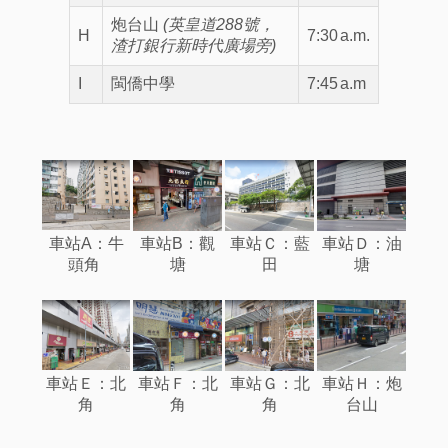
炮台山
(英皇道288號，
H
7:30
a.m.
渣打銀行新時代廣場旁)
I
閩僑中學
7:45
a.m
車站A：牛
車站B：觀
車站Ｃ：藍
車站Ｄ：油
頭角
塘
田
塘
車站Ｅ：北
車站Ｆ：北
車站Ｇ：北
車站Ｈ：炮
角
角
角
台山