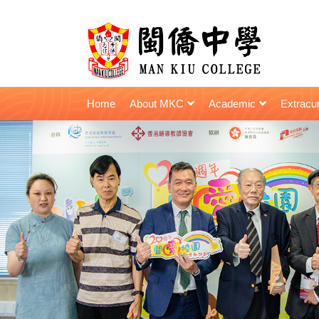
Home
About MKC
Academic
Extracur