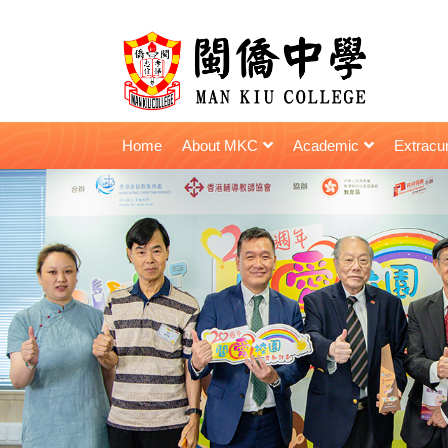
Home
About MKC
Academic
Extracur