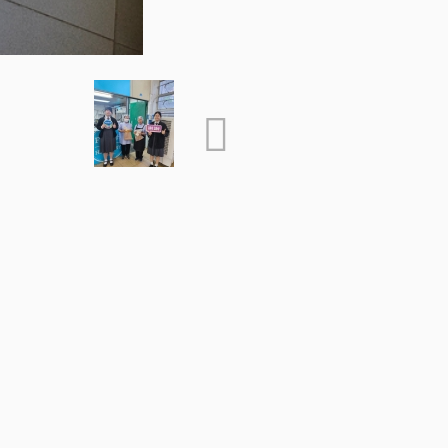
Back
on
Teacher Professional