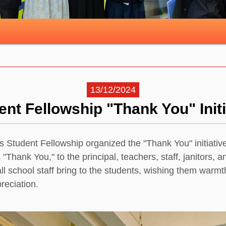
13/12/2024
ent Fellowship "Thank You" Initi
dent Fellowship organized the "Thank You" initiative. 
hank You," to the principal, teachers, staff, janitors, a
all school staff bring to the students, wishing them warm
reciation.