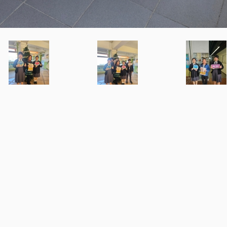
Useful Links
 Kong
[Map]
Parent Teacher Associati