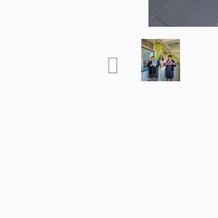
Contact Us
81 Cloud View Road, North Point, Hong